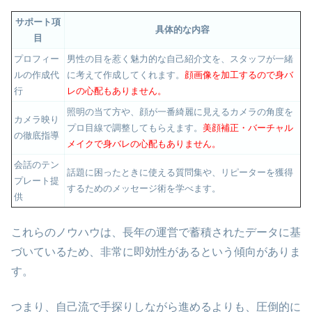
サポート項
具体的な内容
目
プロフィー
男性の目を惹く魅力的な自己紹介文を、スタッフが一緒
ルの作成代
に考えて作成してくれます。
顔画像を加工するので身バ
行
レの心配もありません。
照明の当て方や、顔が一番綺麗に見えるカメラの角度を
カメラ映り
プロ目線で調整してもらえます。
美顔補正・バーチャル
の徹底指導
メイクで身バレの心配もありません。
会話のテン
話題に困ったときに使える質問集や、リピーターを獲得
プレート提
するためのメッセージ術を学べます。
供
これらのノウハウは、長年の運営で蓄積されたデータに基
づいているため、非常に即効性があるという傾向がありま
す。
つまり、自己流で手探りしながら進めるよりも、圧倒的に