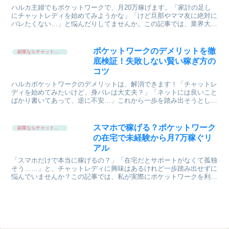
ハルカ主婦でもポケットワークで、月20万稼げます。「家計の足し
にチャットレディを始めてみようかな」「けど旦那やママ友に絶対に
バレたくない…」と悩んだりしてませんか。この記事では、業界大手
の「ポケットワーク」を活用し、主婦が身バレや顔バレを完...
ポケットワークのデメリットを徹
副業ならチャットレディ
底検証！失敗しない賢い稼ぎ方の
コツ
ハルカポケットワークのデメリットは、解消できます！「チャットレ
ディを始めてみたいけど、身バレは大丈夫？」「ネットには良いこと
ばかり書いてあって、逆に不安…」これから一歩を踏み出そうとして
いるあなたは、こんな風に悩んでいませんか？高収入の噂を...
スマホで稼げる？ポケットワーク
副業ならチャットレディ
の在宅で未経験から月7万稼ぐリ
アル
「スマホだけで本当に稼げるの？」「在宅だとサポートがなくて孤独
そう……」と、チャットレディに興味はあるけれど一歩踏み出せずに
悩んでいませんか？この記事では、私が実際にポケットワークを利用
し、完全在宅・スマホメインで月7万円の副収入を得たリア...