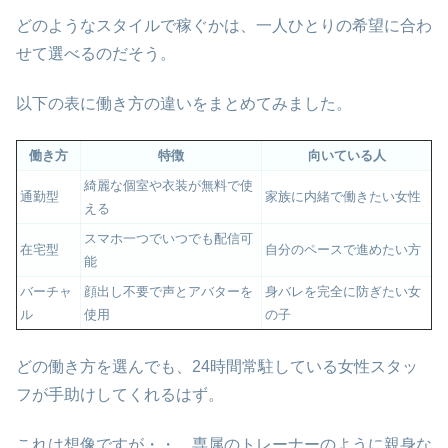
どのようなスタイルで稼ぐかは、一人ひとりの希望に合わ
せて選べるのだそう。
以下の表に働き方の違いをまとめてみました。
働き方
特徴
向いている人
綺麗な個室や衣装が無料で使
通勤型
家族に内緒で働きたい女性
える
スマホ一つでいつでも配信可
在宅型
自分のペースで進めたい方
能
バーチャ
顔出し不要で声とアバターを
身バレを完全に防ぎたい女
ル
使用
の子
どの働き方を選んでも、24時間常駐している女性スタッ
フが手助けしてくれるはず。
これは想像ですが・・、専属のトレーナーのように親身な